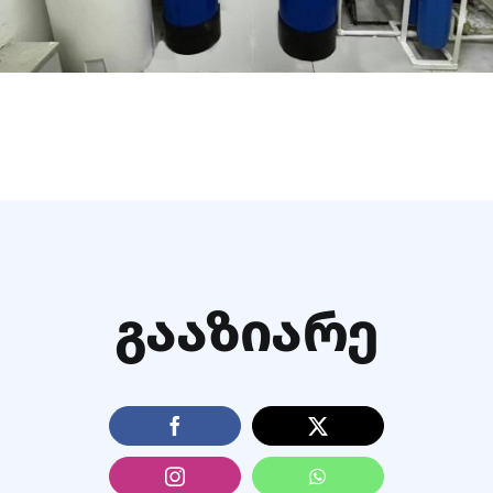
ᲒᲐᲐᲖᲘᲐᲠᲔ