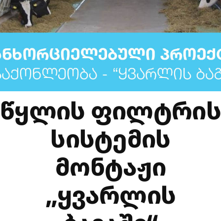
ᲬᲧᲚᲘᲡ ᲤᲘᲚᲢᲠᲘᲡ
ᲡᲘᲡᲢᲔᲛᲘᲡ
ᲛᲝᲜᲢᲐᲟᲘ
„ᲧᲕᲐᲠᲚᲘᲡ