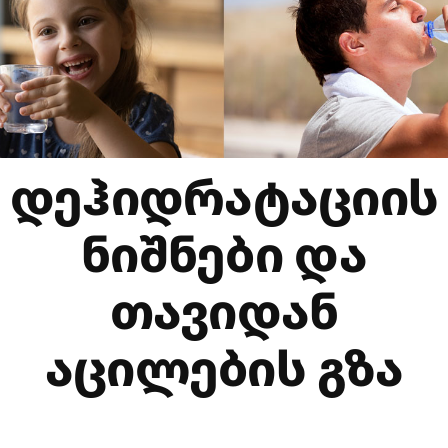
ᲓᲔᲰᲘᲓᲠᲐᲢᲐᲪᲘᲘᲡ
ᲜᲘᲨᲜᲔᲑᲘ ᲓᲐ
ᲗᲐᲕᲘᲓᲐᲜ
ᲐᲪᲘᲚᲔᲑᲘᲡ ᲒᲖᲐ