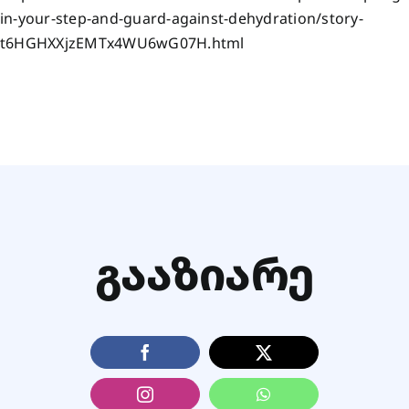
in-your-step-and-guard-against-dehydration/story-
t6HGHXXjzEMTx4WU6wG07H.html
ᲒᲐᲐᲖᲘᲐᲠᲔ