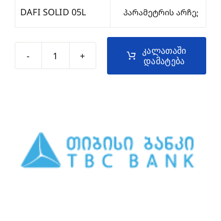
DAFI SOLID 05L

კალათაში
დამატება
რაოდენობა:
წყლის
ბოთლი
ფილტრით
0.5
ლ
Dafi-
SOLID05